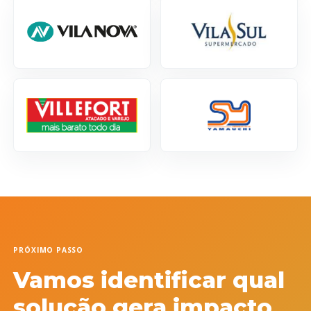
PRÓXIMO PASSO
Vamos identificar qual
solução gera impacto