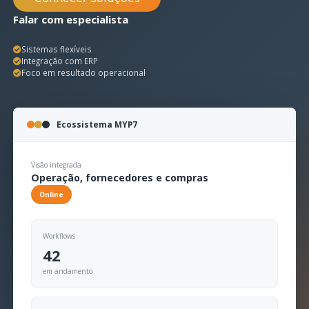
Falar com especialista
Sistemas flexíveis
Integração com ERP
Foco em resultado operacional
Ecossistema MYP7
Visão integrada
Operação, fornecedores e compras
Online
Workflows
42
em andamento